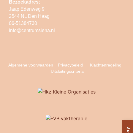
Bezoekadres:
Jaap Edenweg 9
2544 NL Den Haag
06-51384730
info@centrumsiena.nl
Algemene voorwaarden
Privacybeleid
Klachtenregeling
Uitsluitingscriteria